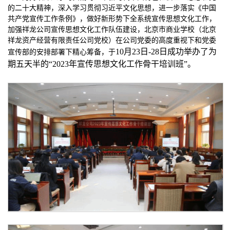
的二十大精神，深入学习
贯彻习近平文化思想
，进一步落实《中国
共产党宣传工作条例》，做好新形势下全系统宣传思想
文化
工作，
加强祥龙公司宣传思想
文化
工作队伍
建设
，
北京市商业学校（北京
祥龙资产经营有限责任公司党校）在公司党委的高度重视下和党委
10月23日-28日成功举办了为
宣传部的安排部署下精心筹备，于
期五天半的“2023年宣传思想文化工作骨干培训班”。