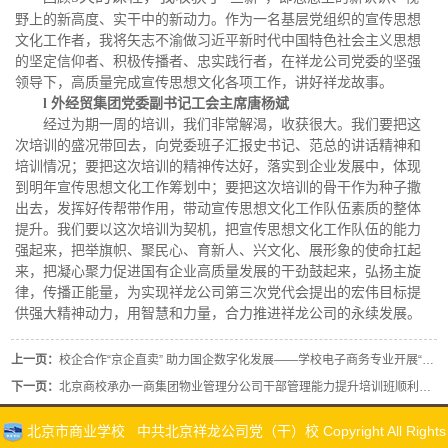
野上的新高度、实干中的新动力。作为一名基层党组织的宣传思想
文化工作者，我将矢志不渝做习近平新时代中国特色社会主义思想
的坚定信仰者、积极传播者、忠实践行者，在祥龙公司党委的坚强
领导下，高质量完成宣传思想文化各项工作，讲好祥龙故事。
l
外经贸集团党委副书记
工会主席
唐杨斌
经过为期一周的培训，我们非常解渴，收获很大。我们要把这
次培训的盛况带回去，向党委班子汇报史书记、范总的讲话精神和
培训情况；要把这次培训的精神传达好，落实到企业发展中，体现
到明年宣传思想文化工作筹划中；要把这次培训的骨干作为种子撒
出去，发挥好传帮带作用，带动宣传思想文化工作队伍素质的整体
提升。我们要以这次培训为契机，把宣传思想文化工作队伍的能力
强起来，把举旗帜、聚民心、育新人、兴文化、展形象的使命扛起
来，把凝心聚力促进国有企业高质量发展的干劲鼓起来，弘扬主旋
律，传播正能量，为实现祥龙公司第三次党代会提出的宏伟目标提
供强大精神动力，用智慧和力量，合力推进祥龙公司的永续发展。
上一页：
校企合作“京企直卖” 助力国企数字化发展——学校电子商务专业开展“双十一”生产型实践
下一页：
北京商校承办一商集团物业管理分公司干部管理能力提升培训班顺利结业
北京市商业学校 中共北京祥龙公司党（干）校 Copyright All Rights