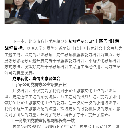
“十四五”时期
下一步，北京市商业学校将继续
紧扣祥龙公司
战略目标
，
以深入学习贯彻习近平新时代中国特色社会主义思想为
主题主线，以党的理论教育、党性教育和履职能力培训为重点，
分
层级分领域分专题开展党员干部履职能力培训
，
不断优化教育培训
方式方法，发挥好党校干部教育培训主渠道主阵地作用，助力祥龙
公司高质量发展
。
成果转化，真情实意谈体会
l
宇洁公司党群办公室职员
石钮
此次培训，不仅提高了我们对于宣传思想文化工作的理论认
识，更是通过生动的案例讲解，师生之间的热烈互动，提高了如何
做好企业宣传思想文化工作的能力。在一次又一次的小组讨论中，
我们不断产生思想火花的碰撞，探讨更多的可能和解决的方案，感
受到了团队的力量，开阔了视野，增长了才干，提升了素养。
l
一商集团党委宣传部副部长
高一然
5天的课程，我收获了
“
”
回顾
三新
，即思想上的新认识、视