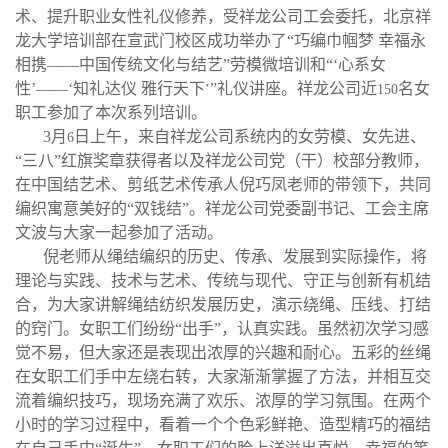
术、提升职业女性礼仪修养，受祥龙公司工会委托，北京祥
龙大学培训部在宣武门校区成功举办了“巧编巾帼梦 幸福永
相携——中国传统文化与结艺”劳模微培训和“‘心系女
性’——‘知礼达仪 雅行天下
”礼仪讲座。祥龙公司近
名女
’
150
职工参加了本次系列培训。
3
月
日上午，来自祥龙公司系统内的女劳模、女先进、
6
“三八”红旗奖章获得者以及祥龙公司党（干）校部分教师，
在中国结艺术、剪纸艺术传承人倪巧凤老师的带领下，共同
编织寓意美好的“双钱结”。祥龙公司党委副书记、工会主席
文波与大家一起参加了活动。
倪老师从绳结编织的历史、传承、发展到实际操作，将
理论与实践、技术与艺术、传统与现代、守正与创新有机结
合，为大家讲解绳结纺织发展历史，演示绕绳、压线、打结
的窍门。女职工们纷纷“出手”，认真实践。虽然初次学习感
觉不易，但大家还是表现出浓厚的兴趣和耐心。五彩的丝绳
在女职工们手中左绕右转，大家渐渐掌握了方法，并相互交
流着编织技巧，现场充满了欢乐、浓厚的学习氛围。在两个
小时的学习过程中，看着一个个色彩鲜艳、造型精巧的福结