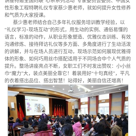
讲座特邀全国妇联“心系系列活动”专家委员会委员、中国女
性形象工程特聘礼仪专家蔡少惠老师，就如何提升女性修养
和气质为大家授课。
蔡少惠老师结合自己多年礼仪服务培训教学经验，以
“礼仪学习
现场互动”的形式，用生动的实例、通俗易懂的
+
语言，标准的动作，从职业形象塑造、优雅仪态训练、有效
沟通修炼、接待拜访礼仪等多方面、多角度进行了生动活泼
的讲解，并与在场人员进行互动，现场示范如何展现优雅得
体的形象、如何巧用丝巾搭配适用于不同场合中个人气质的
提升。整场讲座亮点不断，女职工们不时发出赞叹：小小丝
巾“魔力”大，装点美丽全靠它！着装用好“十句真经”，平凡
的衣着搭出品位、搭出智慧！站得好，美丽自信还增高！